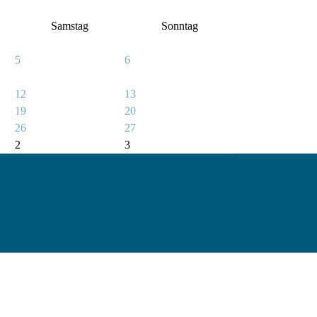
Samstag
Sonntag
5
6
12
13
19
20
26
27
2
3