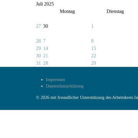
Juli 2025
Montag
Dienstag
27
30
1
28
7
8
29
14
15
30
21
22
31
28
29
Impressum
Datenschutzerklärung
© 2026 mit freundlicher Unterstützung des Arbeitskreis 