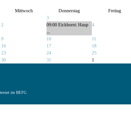
Mittwoch
Donnerstag
Freitag
3
2
09:00 Eickhorst: Haup
4
...
9
10
11
16
17
18
23
24
25
30
31
1
Internet im BEFG