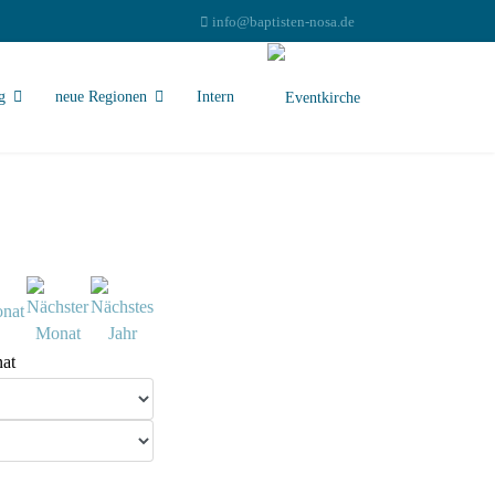
info@baptisten-nosa.de
g
neue Regionen
Intern
at