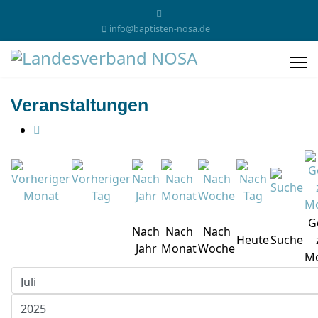
info@baptisten-nosa.de
Veranstaltungen
G
Nach
Nach
Nach
Heute
Suche
Jahr
Monat
Woche
M