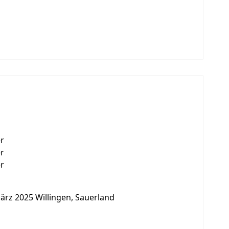
er
er
er
ärz 2025 Willingen, Sauerland