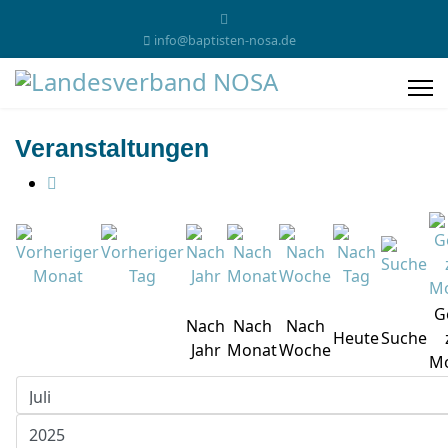
info@baptisten-nosa.de
Veranstaltungen
G
Nach
Nach
Nach
Heute
Suche
Jahr
Monat
Woche
M