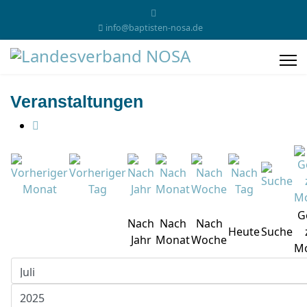
info@baptisten-nosa.de
Veranstaltungen
G
Nach
Nach
Nach
Heute
Suche
Jahr
Monat
Woche
M