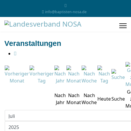
info@baptisten-nosa.de
Veranstaltungen
G
Nach
Nach
Nach
Heute
Suche
Jahr
Monat
Woche
M