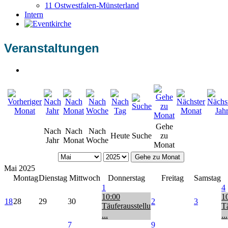
11 Ostwestfalen-Münsterland
Intern
Veranstaltungen
Gehe
Nach
Nach
Nach
Heute
Suche
zu
Jahr
Monat
Woche
Monat
Gehe zu Monat
Mai 2025
Montag
Dienstag
Mittwoch
Donnerstag
Freitag
Samstag
1
4
10:00
1
18
28
29
30
2
3
Täuferausstellu
Tä
...
...
7
9