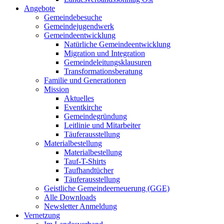
Angebote
Gemeindebesuche
Gemeindejugendwerk
Gemeindeentwicklung
Natürliche Gemeindeentwicklung
Migration und Integration
Gemeindeleitungsklausuren
Transformationsberatung
Familie und Generationen
Mission
Aktuelles
Eventkirche
Gemeindegründung
Leitlinie und Mitarbeiter
Täuferausstellung
Materialbestellung
Materialbestellung
Tauf-T-Shirts
Taufhandtücher
Täuferausstellung
Geistliche Gemeindeerneuerung (GGE)
Alle Downloads
Newsletter Anmeldung
Vernetzung