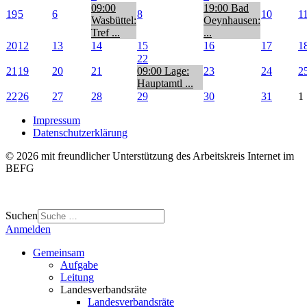
09:00
19:00 Bad
19
5
6
8
10
1
Wasbüttel:
Oeynhausen:
Tref ...
...
20
12
13
14
15
16
17
1
22
21
19
20
21
09:00 Lage:
23
24
2
Hauptamtl ...
22
26
27
28
29
30
31
1
Impressum
Datenschutzerklärung
© 2026 mit freundlicher Unterstützung des Arbeitskreis Internet im
BEFG
Suchen
Anmelden
Gemeinsam
Aufgabe
Leitung
Landesverbandsräte
Landesverbandsräte