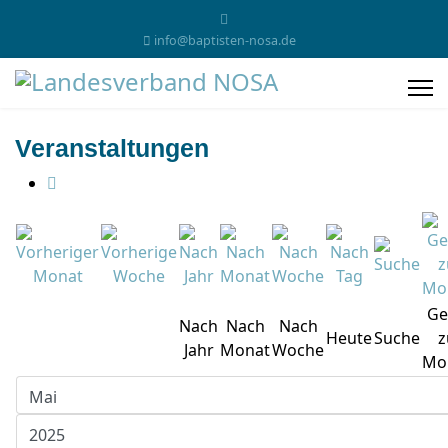
info@baptisten-nosa.de
Veranstaltungen
Ge
Nach
Nach
Nach
Heute
Suche
z
Jahr
Monat
Woche
Mo