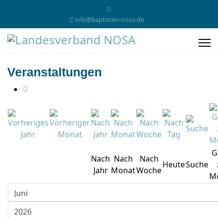
info@baptisten-nosa.de
Veranstaltungen
G
Nach
Nach
Nach
Heute
Suche
Jahr
Monat
Woche
M