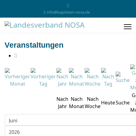
info@baptisten-nosa.de
Veranstaltungen
G
Nach
Nach
Nach
Heute
Suche
Jahr
Monat
Woche
M