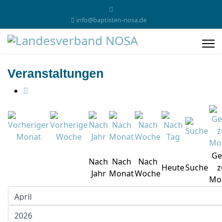
info@baptisten-nosa.de
Veranstaltungen
Ge
Nach
Nach
Nach
Heute
Suche
z
Jahr
Monat
Woche
Mo