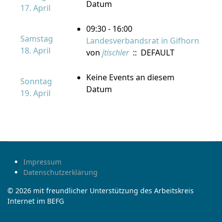
Datum
17. April
09:30 - 16:00
Samstag
Landesverbandsrat in Gifhorn
18. April
von
jtischler
:: DEFAULT
Keine Events an diesem
Sonntag
Datum
19. April
Impressum
Datenschutzerklärung
© 2026 mit freundlicher Unterstützung des Arbeitskreis
Internet im BEFG