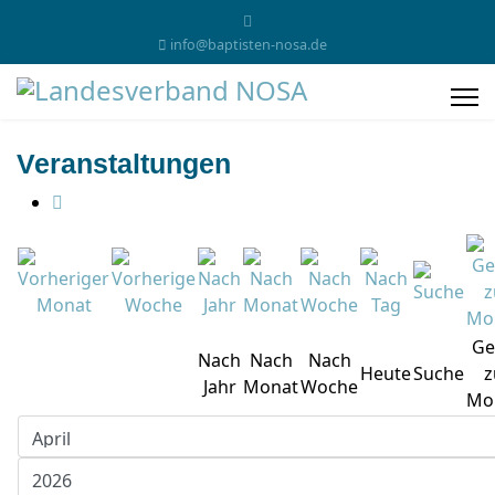
info@baptisten-nosa.de
Veranstaltungen
Ge
Nach
Nach
Nach
Heute
Suche
z
Jahr
Monat
Woche
Mo