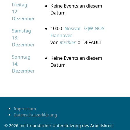
Freitag
Keine Events an diesem
12.
Datum
Dezember
10:00
Nosival - GJW-NOS
Samstag
Hannover
13.
von
jtischler
:: DEFAULT
Dezember
Sonntag
Keine Events an diesem
14.
Datum
Dezember
Impressum
Datenschutzerklärung
© 2026 mit freundlicher Unterstützung des Arbeitskreis