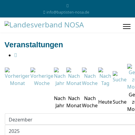
info@baptisten-nosa.de
Veranstaltungen
Ge
Nach
Nach
Nach
Heute
Suche
z
Jahr
Monat
Woche
Mo