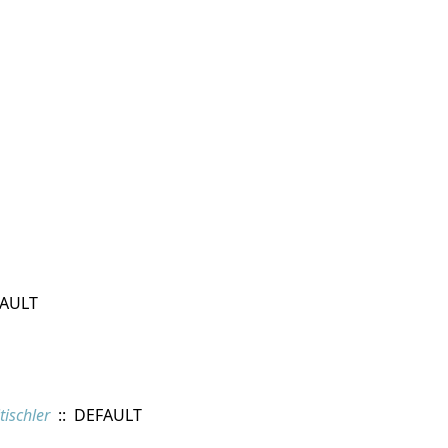
FAULT
jtischler
:: DEFAULT