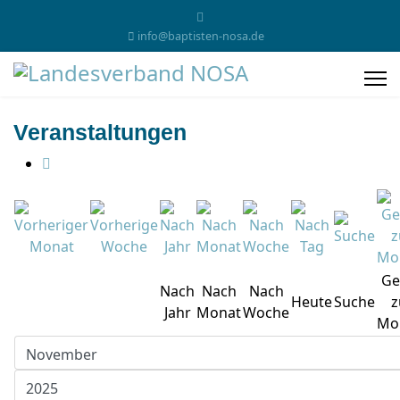
info@baptisten-nosa.de
Veranstaltungen
Ge
Nach
Nach
Nach
Heute
Suche
z
Jahr
Monat
Woche
Mo