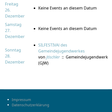
Freitag
Keine Events an diesem Datum
26.
Dezember
Samstag
Keine Events an diesem Datum
27.
Dezember
SILFESTIVAl des
Sonntag
Gemeindejugendwerkes
28.
von
jtischler
:: Gemeindejugendwerk
Dezember
(GJW)
Impressum
Datenschutzerklärung