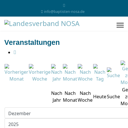
info@baptisten-nosa.de
Veranstaltungen
Ge
Nach
Nach
Nach
Heute
Suche
z
Jahr
Monat
Woche
Mo