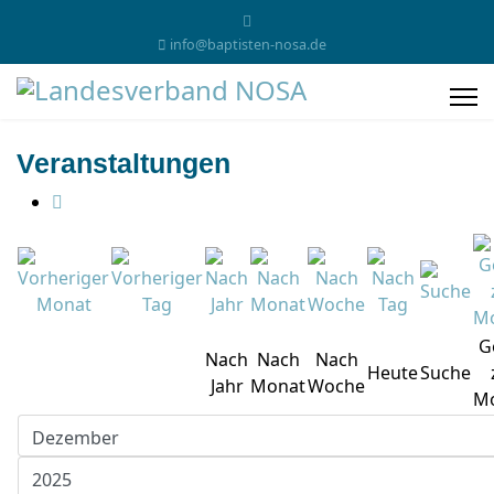
info@baptisten-nosa.de
Veranstaltungen
G
Nach
Nach
Nach
Heute
Suche
Jahr
Monat
Woche
M