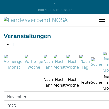
info@baptisten-nosa.de
Veranstaltungen
Ge
Nach
Nach
Nach
Heute
Suche
z
Jahr
Monat
Woche
Mo