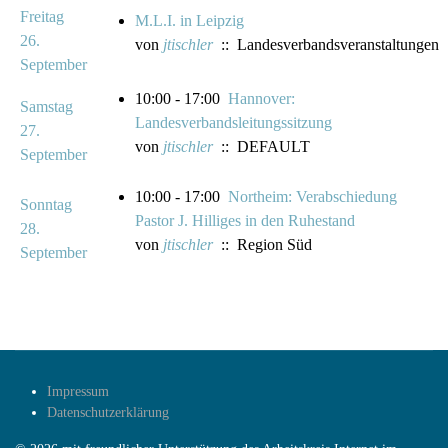
Freitag
M.L.I. in Leipzig
26.
von
jtischler
:: Landesverbandsveranstaltungen
September
10:00 - 17:00
Hannover:
Samstag
Landesverbandsleitungssitzung
27.
von
jtischler
:: DEFAULT
September
10:00 - 17:00
Northeim: Verabschiedung
Sonntag
Pastor J. Hilliges in den Ruhestand
28.
von
jtischler
:: Region Süd
September
Impressum
Datenschutzerklärung