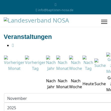
info@baptisten-nosa.de
Veranstaltungen
G
Nach
Nach
Nach
Heute
Suche
Jahr
Monat
Woche
M