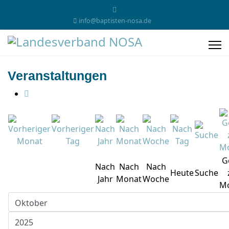
info@baptisten-nosa.de
Veranstaltungen
G
Nach
Nach
Nach
Heute
Suche
Jahr
Monat
Woche
M