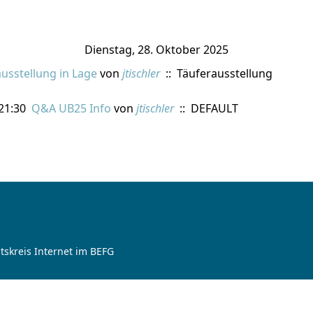
Dienstag, 28. Oktober 2025
usstellung in Lage
von
jtischler
:: Täuferausstellung
 21:30
Q&A UB25 Info
von
jtischler
:: DEFAULT
tskreis Internet im BEFG