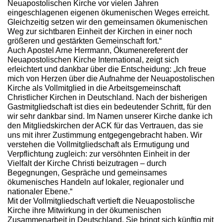
Neuapostolischen Kirche vor vielen Jahren
eingeschlagenen eigenen ökumenischen Weges erreicht.
Gleichzeitig setzen wir den gemeinsamen ökumenischen
Weg zur sichtbaren Einheit der Kirchen in einer noch
größeren und gestärkten Gemeinschaft fort.“
Auch Apostel Arne Herrmann, Ökumenereferent der
Neuapostolischen Kirche International, zeigt sich
erleichtert und dankbar über die Entscheidung: „Ich freue
mich von Herzen über die Aufnahme der Neuapostolischen
Kirche als Vollmitglied in die Arbeitsgemeinschaft
Christlicher Kirchen in Deutschland. Nach der bisherigen
Gastmitgliedschaft ist dies ein bedeutender Schritt, für den
wir sehr dankbar sind. Im Namen unserer Kirche danke ich
den Mitgliedskirchen der ACK für das Vertrauen, das sie
uns mit ihrer Zustimmung entgegengebracht haben. Wir
verstehen die Vollmitgliedschaft als Ermutigung und
Verpflichtung zugleich: zur versöhnten Einheit in der
Vielfalt der Kirche Christi beizutragen – durch
Begegnungen, Gespräche und gemeinsames
ökumenisches Handeln auf lokaler, regionaler und
nationaler Ebene.“
Mit der Vollmitgliedschaft vertieft die Neuapostolische
Kirche ihre Mitwirkung in der ökumenischen
Zusammenarbeit in Deutschland. Sie bringt sich künftig mit