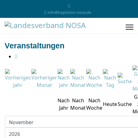
info@baptisten-nosa.de
Veranstaltungen
G
Nach
Nach
Nach
Heute
Suche
Jahr
Monat
Woche
M