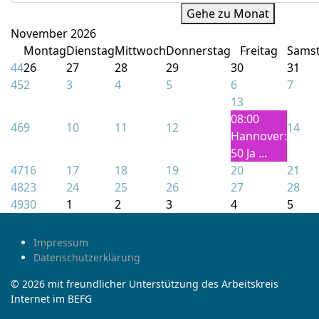
Gehe zu Monat
November 2026
Montag
Dienstag
Mittwoch
Donnerstag
Freitag
Sams
44
26
27
28
29
30
31
45
2
3
4
5
6
7
13
08:00
46
9
10
11
12
14
Hannover:
50 Ja ...
47
16
17
18
19
20
21
48
23
24
25
26
27
28
49
30
1
2
3
4
5
Impressum
Datenschutzerklärung
© 2026 mit freundlicher Unterstützung des Arbeitskreis
Internet im BEFG