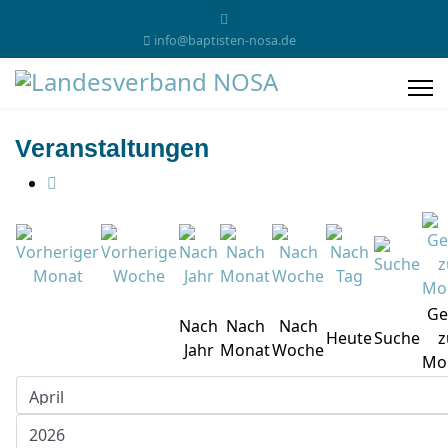
info@baptisten-nosa.de
Veranstaltungen
Ge
Nach
Nach
Nach
Heute
Suche
z
Jahr
Monat
Woche
Mo