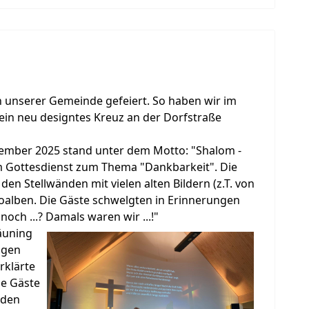
n unserer Gemeinde gefeiert. So haben wir im
ein neu designtes Kreuz an der Dorfstraße
ember 2025 stand unter dem Motto: "Shalom -
m Gottesdienst zum Thema "Dankbarkeit". Die
en Stellwänden mit vielen alten Bildern (z.T. von
oalben. Die Gäste schwelgten in Erinnerungen
ch ...? Damals waren wir ...!"
äuning
igen
rklärte
le Gäste
nden