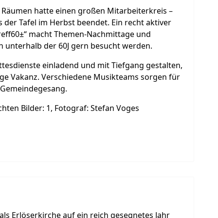
n Räumen hatte einen großen Mitarbeiterkreis –
der Tafel im Herbst beendet. Ein recht aktiver
Treff60±“ macht Themen-Nachmittage und
ten unterhalb der 60J gern besucht werden.
tesdienste einladend und mit Tiefgang gestalten,
ange Vakanz. Verschiedene Musikteams sorgen für
d Gemeindegesang.
hten Bilder: 1, Fotograf: Stefan Voges
ls Erlöserkirche auf ein reich gesegnetes Jahr