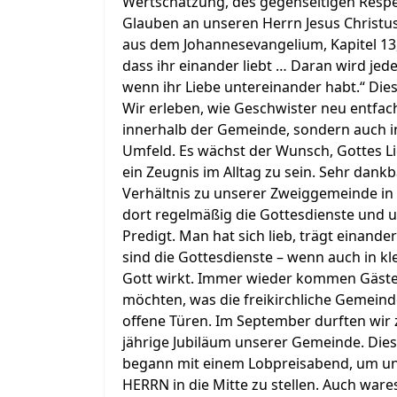
Wertschätzung, des gegenseitigen Resp
Glauben an unseren Herrn Jesus Christus
aus dem Johannesevangelium, Kapitel 13,
dass ihr einander liebt … Daran wird jed
wenn ihr Liebe untereinander habt.“ Dies
Wir erleben, wie Geschwister neu entfach
innerhalb der Gemeinde, sondern auch in
Umfeld. Es wächst der Wunsch, Gottes 
ein Zeugnis im Alltag zu sein. Sehr dankb
Verhältnis zu unserer Zweiggemeinde in
dort regelmäßig die Gottesdienste und u
Predigt. Man hat sich lieb, trägt einande
sind die Gottesdienste – wenn auch in k
Gott wirkt. Immer wieder kommen Gäste 
möchten, was die freikirchliche Gemein
offene Türen. Im September durften wir
jährige Jubiläum unserer Gemeinde. Dies
begann mit einem Lobpreisabend, um u
HERRN in die Mitte zu stellen. Auch wa