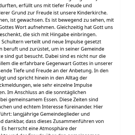
urften, erfüllt uns mit tiefer Freude und
rer Grund zur Freude ist unsere Kinderkirche.
men, ist gewachsen. Es ist bewegend zu sehen, mit
Gottes Wort aufnehmen. Gleichzeitig hat Gott uns
eschenkt, die sich mit Hingabe einbringen.
chultern verteilt und neue Impulse gesetzt
n beruft und zurüstet, um in seiner Gemeinde
 sind gut besucht. Dabei sind es nicht nur die
allem die erfahrbare Gegenwart Gottes in unserer
sende Tiefe und Freude an der Anbetung. In den
gt und spricht hinein in den Alltag der
ckmeldungen, wie sehr einzelne Impulse
en. Im Anschluss an die sonntäglichen
 bei gemeinsamem Essen. Diese Zeiten sind
ächen und echtem Interesse füreinander. Hier
hrt: langjährige Gemeindeglieder und
nd dankbar, dass dieses Zusammenführen von
 Es herrscht eine Atmosphäre der