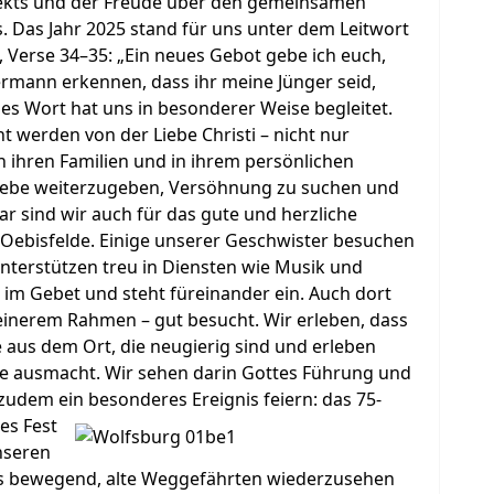
ekts und der Freude über den gemeinsamen
. Das Jahr 2025 stand für uns unter dem Leitwort
 Verse 34–35: „Ein neues Gebot gebe ich euch,
ermann erkennen, dass ihr meine Jünger seid,
es Wort hat uns in besonderer Weise begleitet.
t werden von der Liebe Christi – nicht nur
 ihren Familien und in ihrem persönlichen
Liebe weiterzugeben, Versöhnung zu suchen und
ar sind wir auch für das gute und herzliche
 Oebisfelde. Einige unserer Geschwister besuchen
nterstützen treu in Diensten wie Musik und
r im Gebet und steht füreinander ein. Auch dort
leinerem Rahmen – gut besucht. Wir erleben, dass
aus dem Ort, die neugierig sind und erleben
de ausmacht. Wir sehen darin Gottes Führung und
 zudem ein beson
deres Ereignis feiern: das 75-
es Fest
nseren
res bewegend, alte Weggefährten wiederzusehen