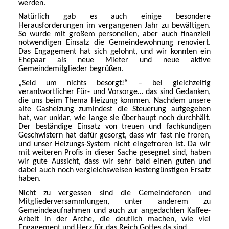
werden.
Natürlich gab es auch einige besondere
Herausforderungen im vergangenen Jahr zu bewältigen.
So wurde mit großem personellen, aber auch finanziell
notwendigen Einsatz die Gemeindewohnung renoviert.
Das Engagement hat sich gelohnt, und wir konnten ein
Ehepaar als neue Mieter und neue aktive
Gemeindemitglieder begrüßen.
„Seid um nichts besorgt!“ – bei gleichzeitig
verantwortlicher Für- und Vorsorge… das sind Gedanken,
die uns beim Thema Heizung kommen. Nachdem unsere
alte Gasheizung zumindest die Steuerung aufgegeben
hat, war unklar, wie lange sie überhaupt noch durchhält.
Der beständige Einsatz von treuen und fachkundigen
Geschwistern hat dafür gesorgt, dass wir fast nie froren,
und unser Heizungs-System nicht eingefroren ist. Da wir
mit weiteren Profis in dieser Sache gesegnet sind, haben
wir gute Aussicht, dass wir sehr bald einen guten und
dabei auch noch vergleichsweisen kostengünstigen Ersatz
haben.
Nicht zu vergessen sind die Gemeindeforen und
Mitgliederversammlungen, unter anderem zu
Gemeindeaufnahmen und auch zur angedachten Kaffee-
Arbeit in der Arche, die deutlich machen, wie viel
Engagement und Herz für das Reich Gottes da sind.