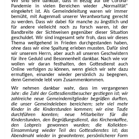
Wir sind sehr dankbar, dass in Bezug auf die Corona-
Pandemie in vielen Bereichen wieder „Normalität“
eingekehrt ist. Als Gemeindeleitung waren wir immer
bemüht, mit Augenmaß unserer Verantwortung gerecht
zu werden. Dass wir dabei für manche zu ängstlich und
für andere vielleicht noch zu forsch waren, ist der
Bandbreite der Sichtweisen gegenüber dieser Situation
geschuldet. Wir sind insgesamt sehr froh, dass wir dieses
Thema weitgehend in Frieden durchgestanden haben,
ohne dass wir eine Spaltung erleben mussten. Dafür sind
wir unserem Herrn, aber auch all unseren Geschwistern
für ihre Geduld und Besonnenheit dankbar. Nach wie vor
wollen wir daran festhalten, den Gottesdienst auch
Online verfolgen zu können, wenn gleich wir sehr dazu
ermutigen, einander wieder persönlich zu begegnen,
denn Gemeinde lebt vom Zusammenkommen.
Wir nehmen dankbar wahr, dass im vergangenen
Jahr:
die Zahl der Gottesdienstbesucher gestiegen ist; wir
zahlreiche neue Gemeindemitglieder begrüßen durften,
die unser Gemeindeleben bereichern; sehr viel mehr
Kinder in die Kinderstunden kommen; wir eine Taufe
durchführen konnten; neue Mitarbeiter für die
Kinderstunden, den Begrüßungsdienst, das Kirchenkaffee,
den Lobpreis gewonnen wurden; die Kollekten-
Einsammlung wieder Teil des Gottesdienstes ist; das
Abendmahl wieder in gewohnterer, persönlicherer Form