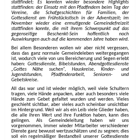
stattfindet; Es konnten wieder besondere Highlights
stattfinden: der Einsatz mit den Pfadfindern beim Tag der
Vereine, die Schafgeschichten für Familien, der
Gottesdienst am Frühstückstisch in der Adventszeit; im
November wieder eine ermutigende Gemeindefreizeit
stattfinden konnte, die mit ihrem Schwerpunkt auf das
gegenseitige Beschenkt-Sein hoffentlich noch
Auswirkungen auch auf die kommenden Jahre haben wird
.
Bei allem Besonderen wollen wir aber nicht vergessen,
dass das ganz normale Gemeindeleben weitergegangen
ist, wodurch viele von uns Bereicherung und Segen erlebt
haben:
Gottesdienste, Bibelstunden, Abendgottesdienste
„Gottes Nähe suchen“, Hauskreise, Kinder- und
Jugendstunden, Pfadfinderarbeit, Senioren- und
Gebetskreise
.
All das war und ist wieder möglich, weil viele Schultern
tragen, viele Hände anpacken, aber auch besonders viele
Hände zum Gebet gefaltet wurden und werden. Vieles
geschieht sichtbar, aber vieles auch scheinbar unsichtbar
im Hintergrund. Weil wir als ein Leib viele Glieder haben,
die alle ihren Wert und ihre Funktion haben, kann dies
gelingen. Als Gemeindeleitung haben wir uns
vorgenommen, immer wieder Mitarbeiter verschiedener
Dienste ganz bewusst wertzuschätzen und zu segnen; dies
soll ein regelmäßiger Bestandteil unserer Gottesdienste