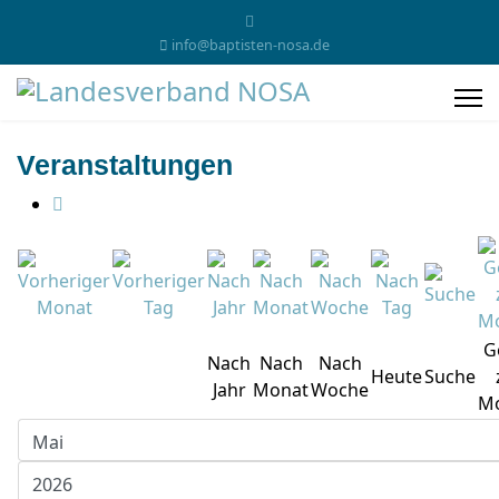
info@baptisten-nosa.de
Veranstaltungen
G
Nach
Nach
Nach
Heute
Suche
Jahr
Monat
Woche
M