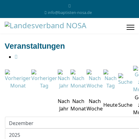
info@baptisten-nosa.de
Veranstaltungen
G
Nach
Nach
Nach
Heute
Suche
Jahr
Monat
Woche
M