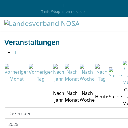
info@baptisten-nosa.de
Veranstaltungen
G
Nach
Nach
Nach
Heute
Suche
Jahr
Monat
Woche
M