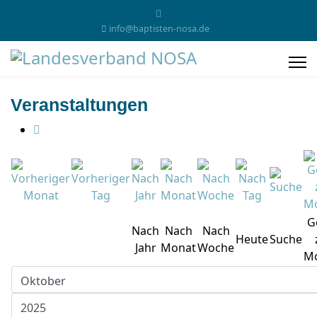
info@baptisten-nosa.de
Veranstaltungen
G
Nach
Nach
Nach
Heute
Suche
Jahr
Monat
Woche
M