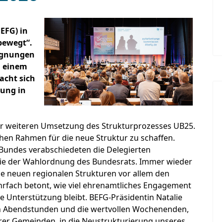
EFG) in
bewegt“.
egnungen
n einem
acht sich
nung in
er weiteren Umsetzung des Strukturprozesses UB25.
chen Rahmen für die neue Struktur zu schaffen.
undes verabschiedeten die Delegierten
e der Wahlordnung des Bundesrats. Immer wieder
ie neuen regionalen Strukturen vor allem den
rfach betont, wie viel ehrenamtliches Engagement
e Unterstützung bleibt. BEFG-Präsidentin Natalie
en Abendstunden und die wertvollen Wochenenden,
erer Gemeinden, in die Neustrukturierung unseres