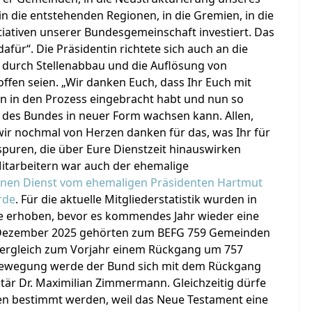
in die entstehenden Regionen, in die Gremien, in die
nitiativen unserer Bundesgemeinschaft investiert. Das
afür“. Die Präsidentin richtete sich auch an die
 durch Stellenabbau und die Auflösung von
fen seien. „Wir danken Euch, dass Ihr Euch mit
en in den Prozess eingebracht habt und nun so
it des Bundes in neuer Form wachsen kann. Allen,
wir nochmal von Herzen danken für das, was Ihr für
spuren, die über Eure Dienstzeit hinauswirken
itarbeitern war auch der ehemalige
seinen Dienst vom ehemaligen Präsidenten Hartmut
rde
. Für die aktuelle Mitgliederstatistik wurden in
te erhoben, bevor es kommendes Jahr wieder eine
1. Dezember 2025 gehörten zum BEFG 759 Gemeinden
m Vergleich zum Vorjahr einem Rückgang um 757
nsbewegung werde der Bund sich mit dem Rückgang
tär Dr. Maximilian Zimmermann. Gleichzeitig dürfe
hlen bestimmt werden, weil das Neue Testament eine