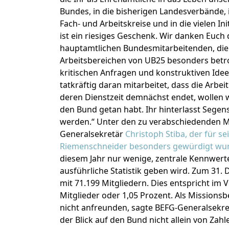
Bundes, in die bisherigen Landesverbände, 
Fach- und Arbeitskreise und in die vielen I
ist ein riesiges Geschenk. Wir danken Euch d
hauptamtlichen Bundesmitarbeitenden, die
Arbeitsbereichen von UB25 besonders betrof
kritischen Anfragen und konstruktiven Ide
tatkräftig daran mitarbeitet, dass die Arbe
deren Dienstzeit demnächst endet, wollen 
den Bund getan habt. Ihr hinterlasst Segen
werden.“ Unter den zu verabschiedenden M
Generalsekretär
Christoph Stiba, der für 
Riemenschneider besonders gewürdigt wu
diesem Jahr nur wenige, zentrale Kennwer
ausführliche Statistik geben wird. Zum 3
mit 71.199 Mitgliedern. Dies entspricht i
Mitglieder oder 1,05 Prozent. Als Missio
nicht anfreunden, sagte BEFG-Generalsekre
der Blick auf den Bund nicht allein von Za