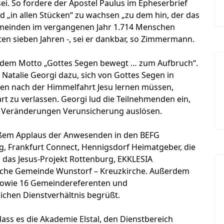
i. So fordere der Apostel Paulus im Epheserbrief
nd „in allen Stücken“ zu wachsen „zu dem hin, der das
-Gemeinden im vergangenen Jahr 1.714 Menschen
ten sieben Jahren -, sei er dankbar, so Zimmermann.
 dem Motto „Gottes Segen bewegt … zum Aufbruch“.
 Natalie Georgi dazu, sich von Gottes Segen in
ten nach der Himmelfahrt Jesu lernen müssen,
t zu verlassen. Georgi lud die Teilnehmenden ein,
o Veränderungen Verunsicherung auslösen.
ßem Applaus der Anwesenden in den BEFG
, Frankfurt Connect, Hennigsdorf Heimatgeber, die
, das Jesus-Projekt Rottenburg, EKKLESIA
chliche Gemeinde Wunstorf – Kreuzkirche. Außerdem
sowie 16 Gemeindereferenten und
ichen Dienstverhältnis begrüßt.
dass es die Akademie Elstal, den Dienstbereich