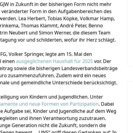
GJW in Zukunft in der bisherigen Form nicht mehr
in veränderter Form in den Aufgabenbereichen des
rden. Lea Herbert, Tobias Köpke, Volkmar Hamp,
 Brinkema, Thomas Klammt, André Peter, Benno
Katrin Neubert und Simon Werner, die diesem Team
stagung vor und schilderten, wofür ihr Herz schlägt.
G, Volker Springer, legte am 15. Mai den
l einen
ausgeglichenen Haushalt für 2025
vor. Der
eitrag sowie die bisherigen Landesverbandsbeiträge
0 Euro zusammenzuführen. Zudem wird ein neues
onale und gemeindliche Unterschiede berücksichtigt.
teiligung von Kindern und Jugendlichen. Unter
lamente und neue Formen von Partizipation
. Dabei
che Aufgabe sei, Kinder und Jugendliche auf dem Weg
begleiten und ihnen Verantwortung zuzutrauen.
junge Generation nicht die Zukunft, sondern die
Segen bewegt … UNS“ griff diesen Gedanken auf: In